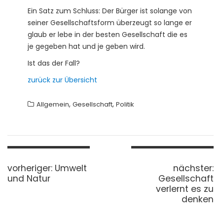
Ein Satz zum Schluss: Der Bürger ist solange von
seiner Gesellschaftsform überzeugt so lange er
glaub er lebe in der besten Gesellschaft die es
je gegeben hat und je geben wird.
Ist das der Fall?
zurück zur Übersicht
,
,
Allgemein
Gesellschaft
Politik
B
vorheriger:
v
Umwelt
nächster:
n
e
und Natur
o
Gesellschaft
ä
i
r
verlernt es zu
c
t
h
denken
h
r
e
s
a
r
t