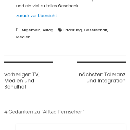
und ein viel zu tolles Geschenk.
zurück zur Übersicht
,
,
,
Allgemein
Alltag
Erfahrung
Gesellschaft
Medien
B
vorheriger:
v
TV,
nächster:
n
Toleranz
e
Medien und
o
und Integration
ä
i
Schulhof
r
c
t
h
h
r
e
s
a
r
t
g
i
e
4 Gedanken zu “
Alltag Fernseher
”
s
g
r
n
e
B
a
r
e