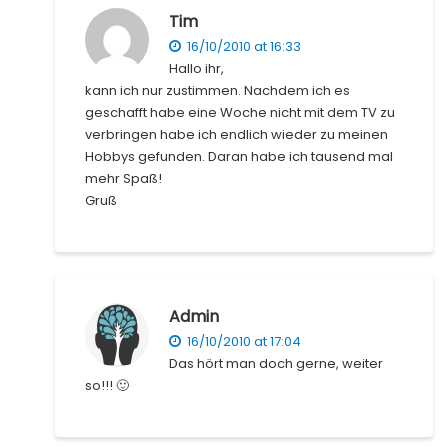
v
B
i
Tim
i
e
t
16/10/2010 at 16:33
g
i
r
Hallo ihr,
a
t
a
kann ich nur zustimmen. Nachdem ich es
t
r
g
geschafft habe eine Woche nicht mit dem TV zu
a
:
i
verbringen habe ich endlich wieder zu meinen
g
o
Hobbys gefunden. Daran habe ich tausend mal
:
n
mehr Spaß!
Gruß
Admin
16/10/2010 at 17:04
Das hört man doch gerne, weiter
so!!! 🙂