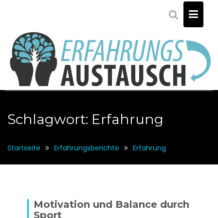
S
k
i
p
t
o
c
o
n
t
Schlagwort: Erfahrung
e
n
t
Startseite
Erfahrungsberichte
Erfahrung
Motivation und Balance durch
Sport